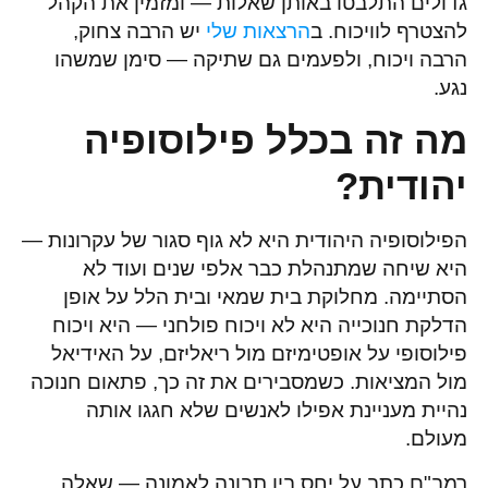
גדולים התלבטו באותן שאלות — ומזמין את הקהל
להצטרף לוויכוח. ב
הרצאות שלי
יש הרבה צחוק,
הרבה ויכוח, ולפעמים גם שתיקה — סימן שמשהו
נגע.
מה זה בכלל פילוסופיה
יהודית?
הפילוסופיה היהודית היא לא גוף סגור של עקרונות —
היא שיחה שמתנהלת כבר אלפי שנים ועוד לא
הסתיימה. מחלוקת בית שמאי ובית הלל על אופן
הדלקת חנוכייה היא לא ויכוח פולחני — היא ויכוח
פילוסופי על אופטימיזם מול ריאליזם, על האידיאל
מול המציאות. כשמסבירים את זה כך, פתאום חנוכה
נהיית מעניינת אפילו לאנשים שלא חגגו אותה
מעולם.
רמב"ם כתב על יחס בין תבונה לאמונה — שאלה