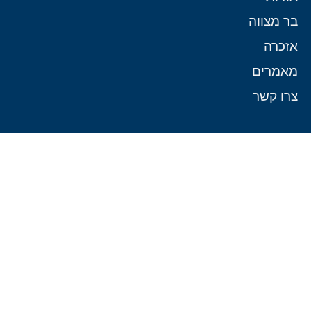
בר מצווה
אזכרה
מאמרים
צרו קשר
דרכי התקשרות
073-7588759
gil.kopatz@gmail.com
עמודים נוספים
הצהרת נגישות
השאירו פרטים