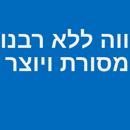
וה ללא רבנ
סורת ויוצר ח